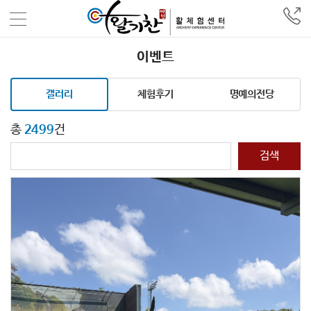
이벤트
갤러리
체험후기
명예의전당
총
2499
건
검색